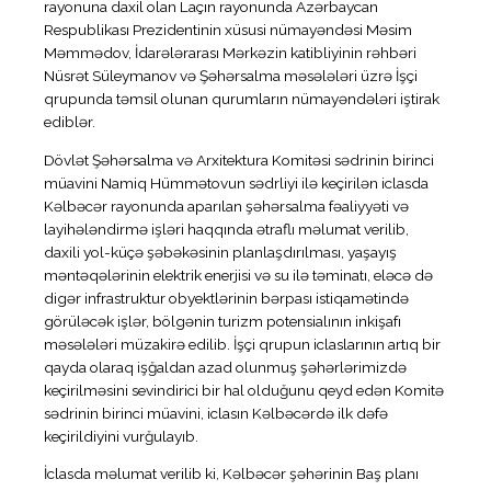
rayonuna daxil olan Laçın rayonunda Azərbaycan
Respublikası Prezidentinin xüsusi nümayəndəsi Məsim
Məmmədov, İdarələrarası Mərkəzin katibliyinin rəhbəri
Nüsrət Süleymanov və Şəhərsalma məsələləri üzrə İşçi
qrupunda təmsil olunan qurumların nümayəndələri iştirak
ediblər.
Dövlət Şəhərsalma və Arxitektura Komitəsi sədrinin birinci
müavini Namiq Hümmətovun sədrliyi ilə keçirilən iclasda
Kəlbəcər rayonunda aparılan şəhərsalma fəaliyyəti və
layihələndirmə işləri haqqında ətraflı məlumat verilib,
daxili yol-küçə şəbəkəsinin planlaşdırılması, yaşayış
məntəqələrinin elektrik enerjisi və su ilə təminatı, eləcə də
digər infrastruktur obyektlərinin bərpası istiqamətində
görüləcək işlər, bölgənin turizm potensialının inkişafı
məsələləri müzakirə edilib. İşçi qrupun iclaslarının artıq bir
qayda olaraq işğaldan azad olunmuş şəhərlərimizdə
keçirilməsini sevindirici bir hal olduğunu qeyd edən Komitə
sədrinin birinci müavini, iclasın Kəlbəcərdə ilk dəfə
keçirildiyini vurğulayıb.
İclasda məlumat verilib ki, Kəlbəcər şəhərinin Baş planı