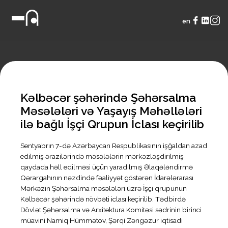
en
Kəlbəcər şəhərində Şəhərsalma
Məsələləri və Yaşayış Məhəllələri
ilə bağlı İşçi Qrupun İclası keçirilib
Sentyabrın 7-də Azərbaycan Respublikasının işğaldan azad
edilmiş ərazilərində məsələlərin mərkəzləşdirilmiş
qaydada həll edilməsi üçün yaradılmış Əlaqələndirmə
Qərargahının nəzdində fəaliyyət göstərən İdarələrarası
Mərkəzin Şəhərsalma məsələləri üzrə İşçi qrupunun
Kəlbəcər şəhərində növbəti iclası keçirilib. Tədbirdə
Dövlət Şəhərsalma və Arxitektura Komitəsi sədrinin birinci
müavini Namiq Hümmətov, Şərqi Zəngəzur iqtisadi