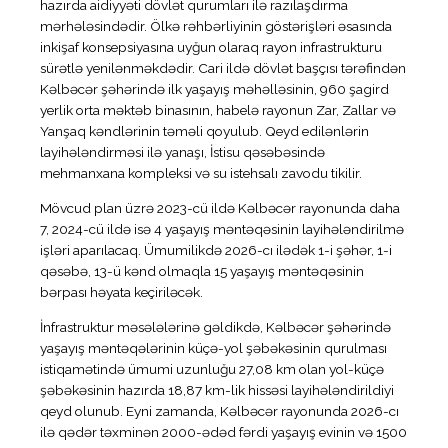
hazırda aidiyyəti dövlət qurumları ilə razılaşdırma
mərhələsindədir. Ölkə rəhbərliyinin göstərişləri əsasında
inkişaf konsepsiyasına uyğun olaraq rayon infrastrukturu
sürətlə yenilənməkdədir. Cari ildə dövlət başçısı tərəfindən
Kəlbəcər şəhərində ilk yaşayış məhəlləsinin, 960 şagird
yerlik orta məktəb binasının, habelə rayonun Zar, Zallar və
Yanşaq kəndlərinin təməli qoyulub. Qeyd edilənlərin
layihələndirməsi ilə yanaşı, İstisu qəsəbəsində
mehmanxana kompleksi və su istehsalı zavodu tikilir.
Mövcud plan üzrə 2023-cü ildə Kəlbəcər rayonunda daha
7, 2024-cü ildə isə 4 yaşayış məntəqəsinin layihələndirilmə
işləri aparılacaq. Ümumilikdə 2026-cı ilədək 1-i şəhər, 1-i
qəsəbə, 13-ü kənd olmaqla 15 yaşayış məntəqəsinin
bərpası həyata keçiriləcək.
İnfrastruktur məsələlərinə gəldikdə, Kəlbəcər şəhərində
yaşayış məntəqələrinin küçə-yol şəbəkəsinin qurulması
istiqamətində ümumi uzunluğu 27,08 km olan yol-küçə
şəbəkəsinin hazırda 18,87 km-lik hissəsi layihələndirildiyi
qeyd olunub. Eyni zamanda, Kəlbəcər rayonunda 2026-cı
ilə qədər təxminən 2000-ədəd fərdi yaşayış evinin və 1500