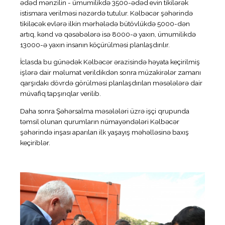
ədəd mənzilin - ümumilikdə 3500-ədəd evin tikilərək
istismara verilməsi nəzərdə tutulur. Kəlbəcər şəhərində
tikiləcək evlərə ilkin mərhələdə bütövlükdə 5000-dən
artıq, kənd və qəsəbələrə isə 8000-ə yaxın, ümumilikdə
13000-ə yaxın insanın köçürülməsi planlaşdırılır.
İclasda bu günədək Kəlbəcər ərazisində həyata keçirilmiş
işlərə dair məlumat verildikdən sonra müzakirələr zamanı
qarşıdakı dövrdə görülməsi planlaşdırılan məsələlərə dair
müvafiq tapşırıqlar verilib.
Daha sonra Şəhərsalma məsələləri üzrə işçi qrupunda
təmsil olunan qurumların nümayəndələri Kəlbəcər
şəhərində inşası aparılan ilk yaşayış məhəlləsinə baxış
keçiriblər.